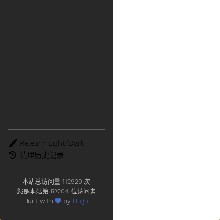
主题
清理历史记录
本站总访问量
112929
次
您是本站第
52204
位访问者
Built with
by
Hugo