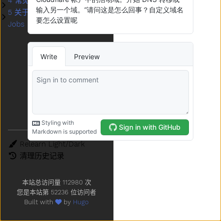
4 常见问题
子菜单4 常见问题
5 关于我们
子菜单5 关于我们
Jobs
主题
清理历史记录
本站总访问量
112980
次
您是本站第
52236
位访问者
Built with
by
Hugo