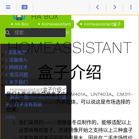
HA BOX
HA Box
Homeassistant
Homeassistant盒子
搜索
HOMEASSISTANT
1 安装维护
子菜单1 安装维护
2 设备接入
子菜单2 设备接入
盒子介绍
3 网络技术
子菜单3 网络技术
4 常见问题
子菜单4 常见问题
5 关于我们
子菜单5 关于我们
Homeassistant盒子介绍
我们主要采用运营商盒子中的M401A、UNT403A、CM311-
新到一批Homeassistant盒
1A作为Homeassistant的承载体，可以说这是市场选择的
子，几乎没有瑕疵
结果：
Jobs
我们采用的HAOS镜像是冬瓜制作的，能够适配以上
运营商电视盒子。而该镜像开始之支持以上三种盒子
运营商电视盒子因其出货量大，因此在二手市场性价