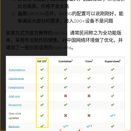
比也很高，价格不会太高
晶晨S905l3A芯片，2+16G的配置可以说刚刚好，能
够满足大部分的需求，接入200+设备不是问题
安装方式为官方推荐的HAOS，通常民间称之为全功能版
本，采用冬瓜制作的镜像，对中国网络环境做了优化，并
增加了一些比较适用的Add-ons。
主题
清理历史记录
本站总访问量
112946
次
您是本站第
52212
位访问者
Built with
by
Hugo