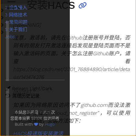
二、安装HACS
2 设备接入
子菜单2 设备接入
3 网络技术
子菜单3 网络技术
4 常见问题
子菜单4 常见问题
[!WARNING]
5 关于我们
子菜单5 关于我们
Jobs
注意，激活前，请先在Github注册账号并登陆，否
则有的朋友打开激活连接后发现是登陆页面而不是
输入激活码的页面。关于怎么注册Github账户，请
查看
https://blog.csdn.net/2301_76884890/article/deta
ils/141474376
主题
[!NOTE]
清理历史记录
如果因为网络原因访问不了github.com而没法激
活，或者提示“cloud_not_register”，可以使用
本站总访问量
113121
次
您是本站第
52328
位访问者
HACS极速版，安装方法如下：
Built with
by
Hugo
HACS极速版安装激活