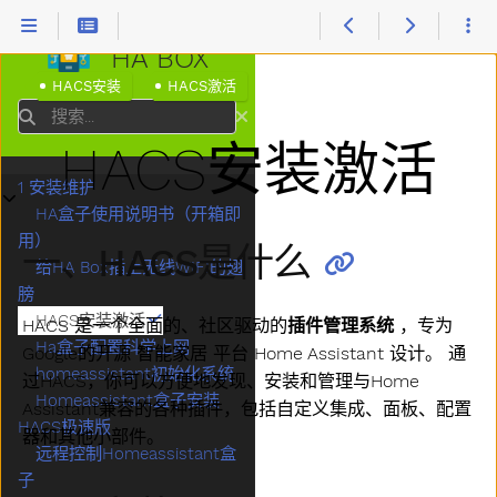
HA BOX
HACS安装
HACS激活
搜索
HACS安装激活
1 安装维护
子菜单1 安装维护
HA盒子使用说明书（开箱即
用）
一、HACS是什么
给HA Box插上无线WIFI的翅
膀
HACS安装激活
HACS 是一个全面的、社区驱动的
插件管理系统
，专为
Ha盒子配置科学上网
Google的开源 智能家居 平台 Home Assistant 设计。 通
homeassistant初始化系统
过HACS，你可以方便地发现、安装和管理与Home
Homeassistant盒子安装
Assistant兼容的各种插件，包括自定义集成、面板、配置
HACS极速版
器和其他小部件。
远程控制Homeassistant盒
子