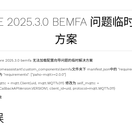
E 2025.3.0 BEMFA 问题
方案
t core 2025.3.0 bemfa 无法加载配置向导问题的临时解决方案
ssistant\custom_components\bemfa文件夹下 manifest.json中的 “requireme
 “requirements”: [“paho-mqtt>=2.0.0”]
qttc = mqtt.Client(uid, mqtt.MQTTv311) 修改为 self._mqttc =
CallbackAPIVersion.VERSION1, client_id=uid, protocol=mqtt.MQTTv311)
效